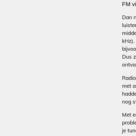
FM v
Dan n
luist
midde
kHz).
bijvoo
Dus z
ontva
Radio
met a
hadde
nog s
Met e
probl
je tu