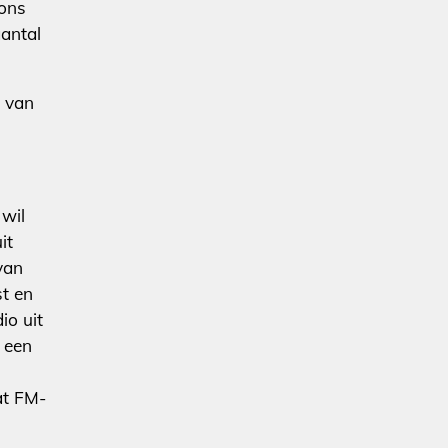
ions
aantal
d van
 wil
it
van
st en
io uit
n een
at FM-