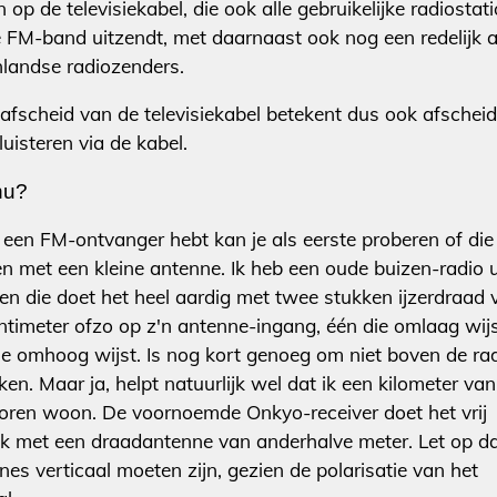
n op de televisiekabel, die ook alle gebruikelijke radiostat
e FM-band uitzendt, met daarnaast ook nog een redelijk 
nlandse radiozenders.
afscheid van de televisiekabel betekent dus ook afschei
luisteren via de kabel.
nu?
e een FM-ontvanger hebt kan je als eerste proberen of die
n met een kleine antenne. Ik heb een oude buizen-radio u
en die doet het heel aardig met twee stukken ijzerdraad 
ntimeter ofzo op z'n antenne-ingang, één die omlaag wij
ie omhoog wijst. Is nog kort genoeg om niet boven de rad
ken. Maar ja, helpt natuurlijk wel dat ik een kilometer va
oren woon. De voornoemde Onkyo-receiver doet het vrij
ijk met een draadantenne van anderhalve meter. Let op d
nes verticaal moeten zijn, gezien de polarisatie van het