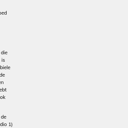
goed
 die
 is
biele
 de
en
ebt
ook
 de
dio 1)