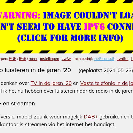
rpen:
BGP
/
IPv6
/
meer
·
instellingen
·
zw/w
· mijn bedrijf:
inet⁶ consult
·
Twitter
·
L
 luisteren in de jaren '20
(geplaatst 2021-05-23
adenken over
TV in de jaren '20
en
Vaste telefonie in de j
l ik het nu hebben over luisteren naar de radio in de jaren
 en streamen
 versie: mobiel zou ik waar mogelijk
DAB+
gebruiken en t
 kantoor is streamen via het internet het handigst.