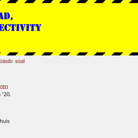
inkedIn
·
email
)
aren
 '20.
huis