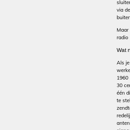
sluite
via d
buite
Maar 
radio 
Wat 
Als j
werke
1960 
30 ce
één d
te ste
zendt
redel
anten