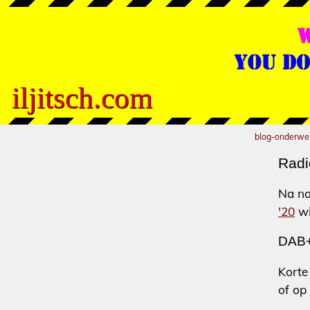
iljitsch.com
blog-onderwe
Radio
Na n
'20
wi
DAB+
Korte
of op