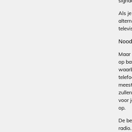
signaa
Als j
altern
telev
Nood
Maar 
op ba
waarb
telef
meest
zulle
voor 
op.
De be
radio