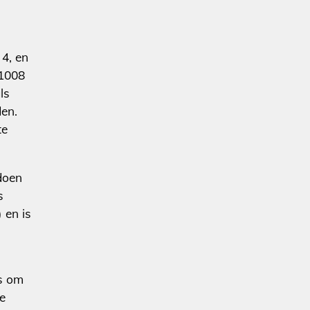
4, en
(1008
ls
den.
te
doen
s
 en is
us om
te